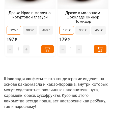
Драже Ирис в молочно-
Драже в молочном
йогуртовой глазури
шоколаде Синьор
Помидор
125 г
300 г
450 г
125 г
300 г
450 г
197
179
Шоколад и конфеты
— это кондитерские изделия на
основе какао-масла и какао-порошка, внутри которых
могут содержаться различные наполнители: нуга,
карамель, орехи, сухофрукты. Кусочек этого
лакомства всегда повышает настроение как ребёнку,
так и взрослому!