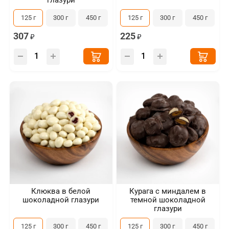
глазури
125 г
300 г
450 г
125 г
300 г
450 г
307
225
Клюква в белой
Курага с миндалем в
шоколадной глазури
темной шоколадной
глазури
125 г
300 г
450 г
125 г
300 г
450 г