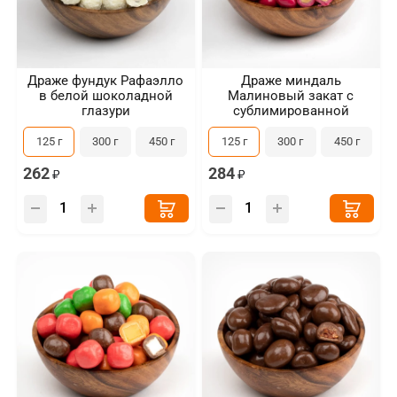
Драже фундук Рафаэлло
Драже миндаль
в белой шоколадной
Малиновый закат с
глазури
сублимированной
малиной
125 г
300 г
450 г
125 г
300 г
450 г
262
284