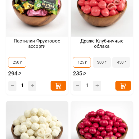
Пастилки Фруктовое
Драже Клубничные
ассорти
облака
250 г
125 г
300 г
450 г
294
235