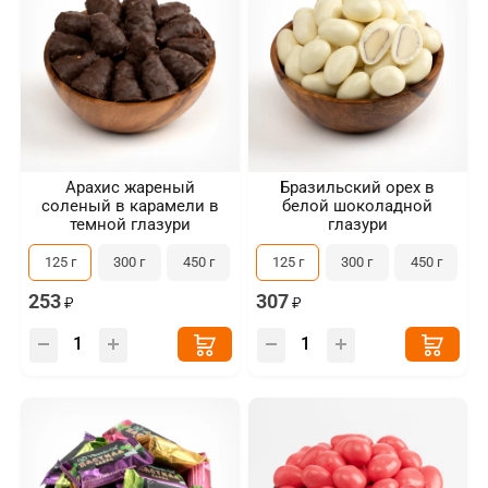
Арахис жареный
Бразильский орех в
соленый в карамели в
белой шоколадной
темной глазури
глазури
125 г
300 г
450 г
125 г
300 г
450 г
253
307