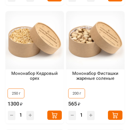
Мононабор Кедровый
Мононабор Фисташки
орех
жареные соленые
250 г
200 г
1300
565