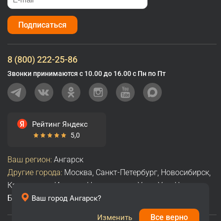
Подписаться
8 (800) 222-25-86
Звонки принимаются с 10.00 до 16.00 с Пн по Пт
Рейтинг Яндекс
5,0
Ваш регион:
Ангарск
Другие города:
Москва
,
Санкт-Петербург
,
Новосибирск
,
Красноярск
,
Иркутск
,
Новокузнецк
,
Улан-Удэ
,
Чита
,
Братск
,
Абакан
,
Все города
Ваш город
Ангарск
?
Все верно
Изменить