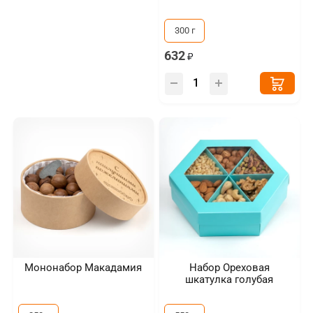
300 г
632
Мононабор Макадамия
Набор Ореховая
шкатулка голубая