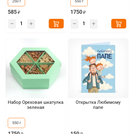
250 г
550 г
585
1750
Набор Ореховая шкатулка
Открытка Любимому
зеленая
папе
550 г
1750
150