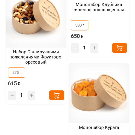
Мононабор Клубника
вяленая подслащенная
300 г
650
Набор С наилучшими
пожеланиями Фруктово-
ореховый
275 г
615
Мононабор Курага