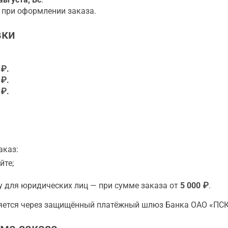
 при оформлении заказа.
вки
 ₽.
 ₽.
 ₽.
аказ:
йте;
у для юридических лиц — при сумме заказа от
5 000 ₽
.
ляется через защищённый платёжный шлюз Банка ОАО «ПСК