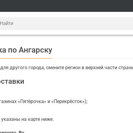
ка по Ангарску
ля другого города, смените регион в верхней части стран
оставки
газинах «Пятёрочка» и «Перекрёсток»);
 указаны на карте ниже.
августа, Вс
.