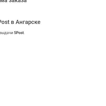
ма заказа
ost в Ангарске
 выдачи
5Post
.