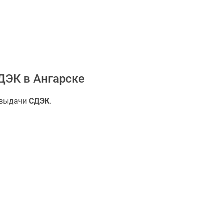
ДЭК в Ангарске
 выдачи
СДЭК
.