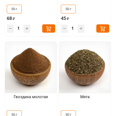
50 г
50 г
68
45
Гвоздика молотая
Мята
50 г
50 г