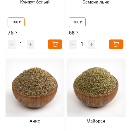
Кунжут белый
Семена льна
100 г
100 г
75
68
Анис
Майоран