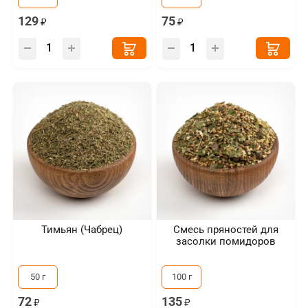
129
75
Тимьян (Чабрец)
Смесь пряностей для
засолки помидоров
50 г
100 г
72
135