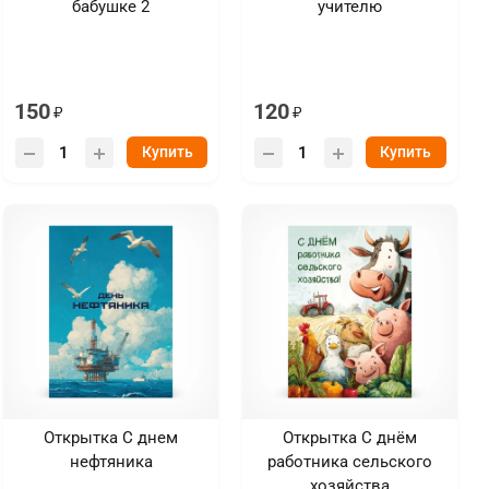
бабушке 2
учителю
150
120
Купить
Купить
Открытка С днем
Открытка С днём
нефтяника
работника сельского
хозяйства