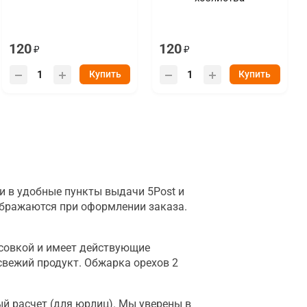
120
120
Купить
Купить
и в удобные пункты выдачи 5Post и
тображаются при оформлении заказа.
совкой и имеет действующие
свежий продукт. Обжарка орехов 2
ый расчет (для юрлиц). Мы уверены в