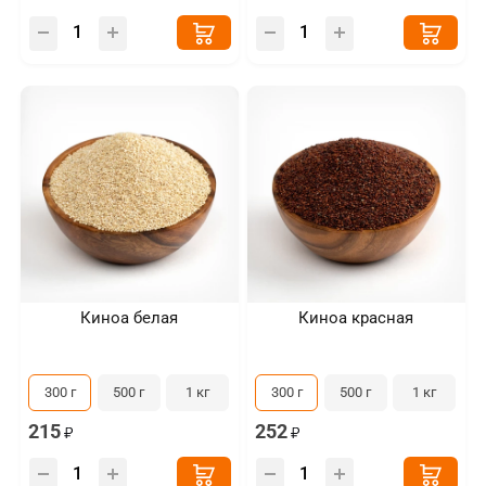
Киноа белая
Киноа красная
300 г
500 г
1 кг
300 г
500 г
1 кг
215
252