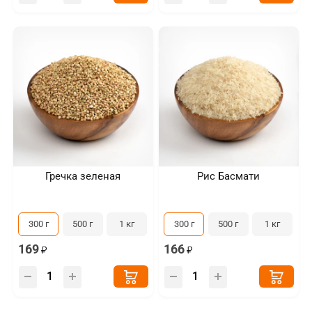
Гречка зеленая
Рис Басмати
300 г
500 г
1 кг
300 г
500 г
1 кг
169
166