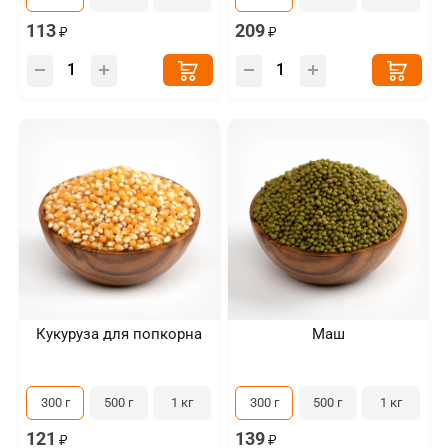
113
209
Кукуруза для попкорна
Маш
300 г
500 г
1 кг
300 г
500 г
1 кг
121
139