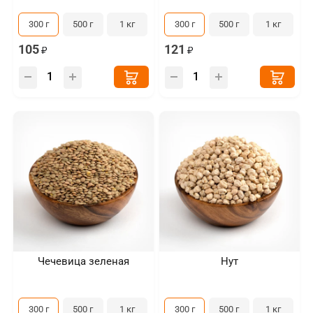
300 г
500 г
1 кг
300 г
500 г
1 кг
105
121
Чечевица зеленая
Нут
300 г
500 г
1 кг
300 г
500 г
1 кг