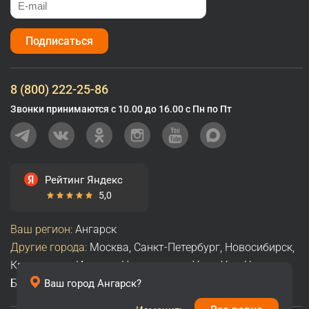
Подписаться
8 (800) 222-25-86
Звонки принимаются с 10.00 до 16.00 с Пн по Пт
Рейтинг Яндекс
5,0
Ваш регион:
Ангарск
Другие города:
Москва
,
Санкт-Петербург
,
Новосибирск
,
Красноярск
,
Иркутск
,
Новокузнецк
,
Улан-Удэ
,
Чита
,
Братск
,
Абакан
,
Все города
Ваш город
Ангарск
?