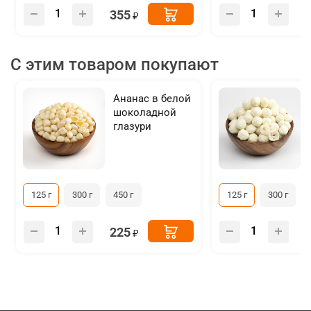
355
С этим товаром покупают
Ананас в белой
шоколадной
глазури
125 г
300 г
450 г
125 г
300 г
225