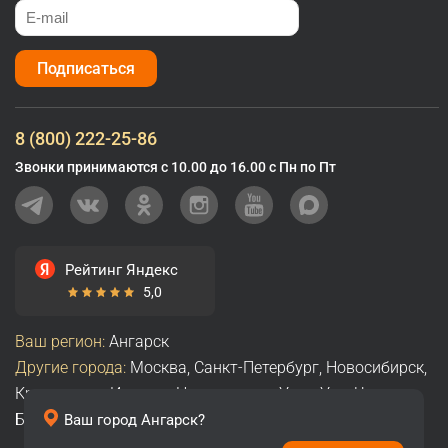
Подписаться
8 (800) 222-25-86
Звонки принимаются с 10.00 до 16.00 с Пн по Пт
Рейтинг Яндекс
5,0
Ваш регион:
Ангарск
Другие города:
Москва
,
Санкт-Петербург
,
Новосибирск
,
Красноярск
,
Иркутск
,
Новокузнецк
,
Улан-Удэ
,
Чита
,
Братск
,
Абакан
,
Все города
Ваш город
Ангарск
?