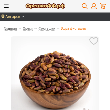
Ангарск
Главная
Орехи
Фисташки
Ядра фисташек