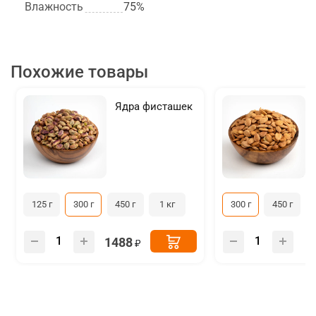
Влажность
75%
Похожие товары
Ядра фисташек
125 г
300 г
450 г
1 кг
300 г
450 г
1488