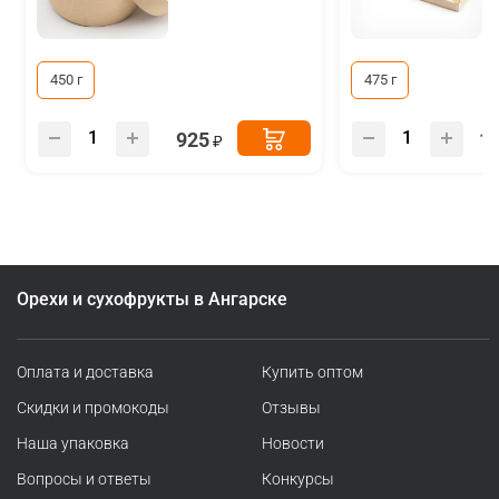
450 г
475 г
925
1
Орехи и сухофрукты в Ангарске
Оплата и доставка
Купить оптом
Скидки и промокоды
Отзывы
Наша упаковка
Новости
Вопросы и ответы
Конкурсы