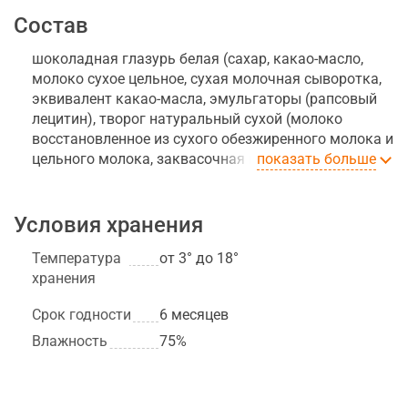
Состав
шоколадная глазурь белая (сахар, какао-масло,
молоко сухое цельное, сухая молочная сыворотка,
эквивалент какао-масла, эмульгаторы (рапсовый
лецитин), творог натуральный сухой (молоко
восстановленное из сухого обезжиренного молока и
цельного молока, заквасочная культура на основе
показать больше
Streptococcus salivarius ssp. thermophilus,
Lactococcus lactis subsp. cremoris, Lactococcus lactis
subsp. lactis, Lactococcus lactis subsp. lactis biovar
Условия хранения
diacetylactis), ядро ореха миндаль жареного,
Температура
от 3° до 18°
глазирователь, ежевика сублимированная,
хранения
глазирователь (смола гуммилак))
шоколадная глазурь белая (сахар, какао-масло,
Срок годности
6 месяцев
молоко сухое цельное, сухая молочная сыворотка,
эквивалент какао-масла, эмульгаторы (рапсовый
Влажность
75%
лецитин), творог натуральный сухой (молоко
восстановленное из сухого обезжиренного молока и
цельного молока, заквасочная культура на основе