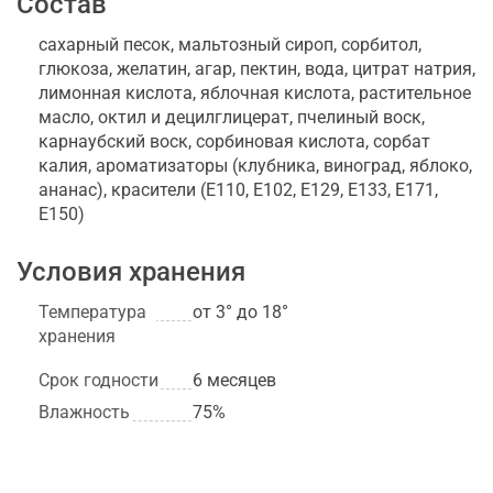
Состав
сахарный песок, мальтозный сироп, сорбитол,
глюкоза, желатин, агар, пектин, вода, цитрат натрия,
лимонная кислота, яблочная кислота, растительное
масло, октил и децилглицерат, пчелиный воск,
карнаубский воск, сорбиновая кислота, сорбат
калия, ароматизаторы (клубника, виноград, яблоко,
ананас), красители (Е110, Е102, Е129, Е133, Е171,
Е150)
Условия хранения
Температура
от 3° до 18°
хранения
Срок годности
6 месяцев
Влажность
75%