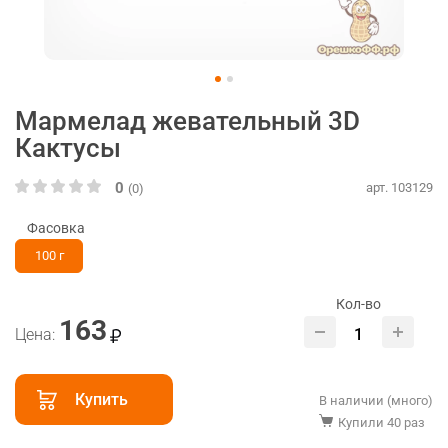
Мармелад жевательный 3D
Кактусы
0
арт. 103129
(0)
Фасовка
100 г
Кол-во
163
Цена:
Купить
В наличии (много)
Купили 40 раз