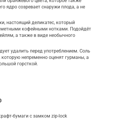
ли оранжевого цвета, которое также
его ядро созревает снаружи плода, а не
и, настоящий деликатес, который
заметными кофейными нотками. Подойдёт
тейлям, а также в виде необычного
дует удалить перед употреблением. Соль
 которую непременно оценят гурманы, а
ольшой горсткой.
ф
крафт-бумаги с замком zip-lock