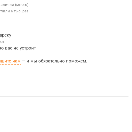
наличии (много)
упили 6 тыс. раз
гарску
ост
во вас не устроит
ишите нам
— и мы обязательно поможем.