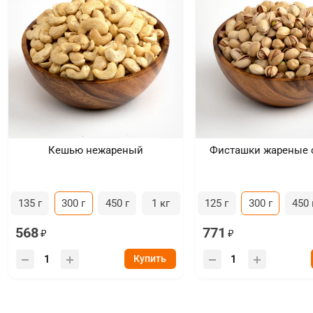
Кешью нежареный
Фисташки жареные 
135 г
300 г
450 г
1 кг
125 г
300 г
450 
568
771
Купить