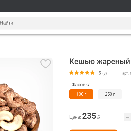
Кешью жареный
5
(3)
арт. 
Фасовка
100 г
250 г
235
Цена: