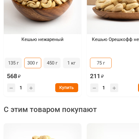
Кешью нежареный
Кешью Орешкофф н
135 г
300 г
450 г
1 кг
75 г
568
211
Купить
С этим товаром покупают