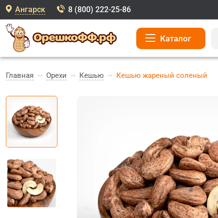
Ангарск
8 (800) 222-25-86
Каталог
Главная
Орехи
Кешью
Кешью жареный соленый