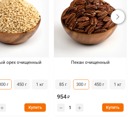
ый орех очищенный
Пекан очищенный
300 г
450 г
1 кг
85 г
300 г
450 г
1 кг
954
Купить
Купить