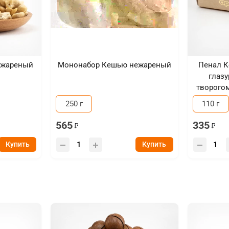
ежареный
Мононабор Кешью нежареный
Пенал 
глазу
творого
250 г
110 г
565
335
Купить
Купить