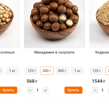
соленые
Макадамия в скорлупе
Кедров
г
1 кг
125 г
300 г
450 г
1 кг
125 г
568
1544
Купить
Купить