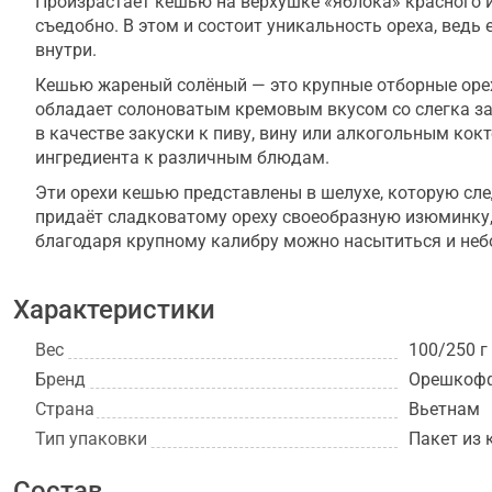
Произрастает кешью на верхушке «яблока» красного и
съедобно. В этом и состоит уникальность ореха, ведь 
внутри.
Кешью жареный солёный — это крупные отборные орех
обладает солоноватым кремовым вкусом со слегка 
в качестве закуски к пиву, вину или алкогольным кок
ингредиента к различным блюдам.
Эти орехи кешью представлены в шелухе, которую сле
придаёт сладковатому ореху своеобразную изюминку,
благодаря крупному калибру можно насытиться и неб
Характеристики
Вес
100/250 г
Бренд
Орешкоф
Страна
Вьетнам
Тип упаковки
Пакет из 
Состав