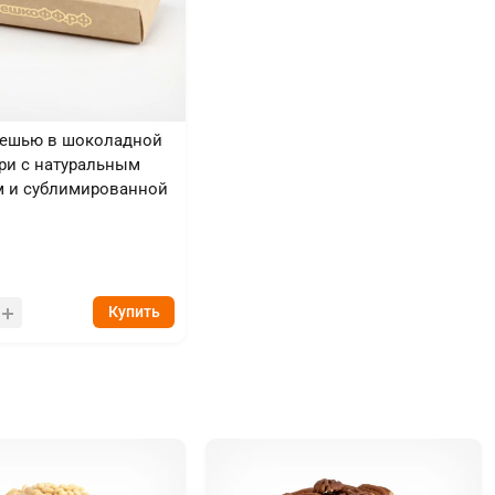
Кешью в шоколадной
ри с натуральным
м и сублимированной
облепихой
Купить