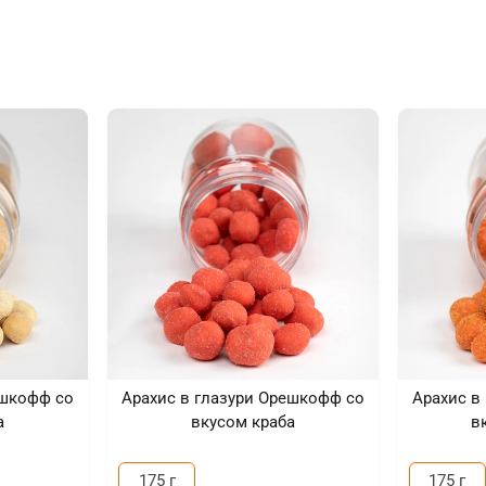
ешкофф со
Арахис в глазури Орешкофф со
Арахис в
а
вкусом краба
в
175 г
175 г