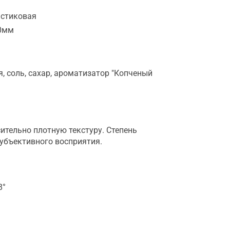
астиковая
0мм
, соль, сахар, ароматизатор "Копченый
ительно плотную текстуру. Степень
субъективного восприятия.
8°