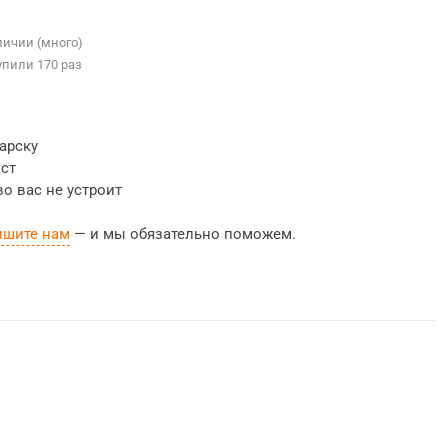
личии (много)
упили 170 раз
гарску
ост
во вас не устроит
ишите нам
— и мы обязательно поможем.