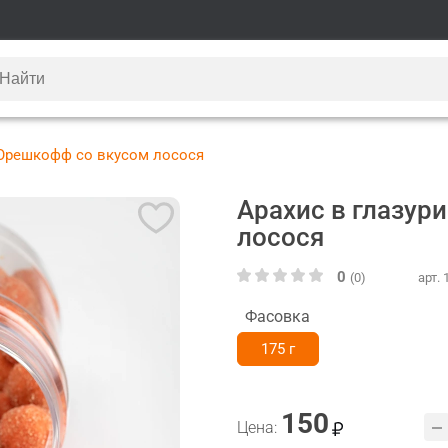
 Орешкофф со вкусом лосося
Арахис в глазур
лосося
0
(0)
арт.
Фасовка
175 г
150
Цена: