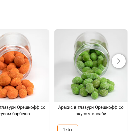
 глазури Орешкофф со
Арахис в глазури Орешкофф со
кусом барбекю
вкусом васаби
175 г