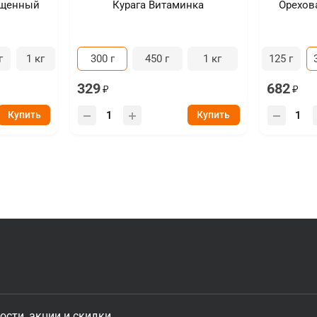
ищенный
Курага Витаминка
Орехов
г
1 кг
300 г
450 г
1 кг
125 г
329
682
Купить
Купить
ости, акции и скидки