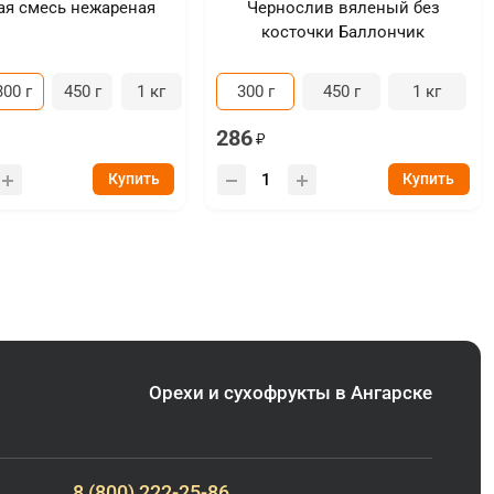
ая смесь нежареная
Чернослив вяленый без
косточки Баллончик
300 г
450 г
1 кг
300 г
450 г
1 кг
286
Купить
Купить
Орехи и сухофрукты в Ангарске
8 (800) 222-25-86