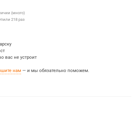
личии (много)
упили 218 раз
гарску
ост
во вас не устроит
ишите нам
— и мы обязательно поможем.