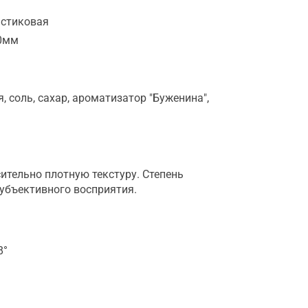
астиковая
0мм
 соль, сахар, ароматизатор "Буженина",
ительно плотную текстуру. Степень
субъективного восприятия.
8°