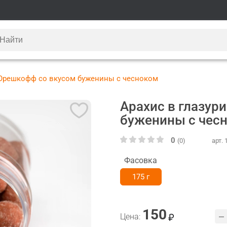
 Орешкофф со вкусом буженины с чесноком
Арахис в глазур
буженины с чес
0
(0)
арт.
Фасовка
175 г
150
Цена: