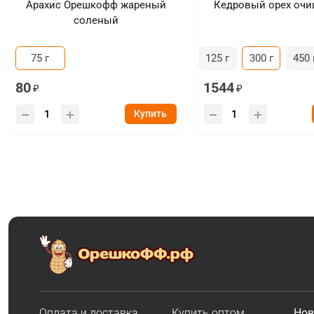
Арахис Орешкофф жареный
Кедровый орех оч
соленый
75 г
125 г
300 г
450 
80
1544
Купить
Оплата и доставка
Купить оптом
Нов