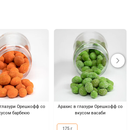
 глазури Орешкофф со
Арахис в глазури Орешкофф со
кусом барбекю
вкусом васаби
175 г