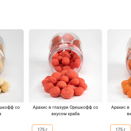
ешкофф со
Арахис в глазури Орешкофф со
Арахис в
а
вкусом краба
в
175 г
175 г